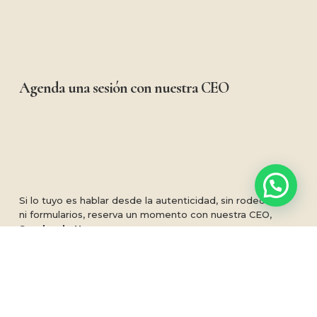
Agenda una sesión con nuestra CEO
Si lo tuyo es hablar desde la autenticidad, sin rodeos
ni formularios, reserva un momento con nuestra CEO,
Sandra de Haro
.
Será un encuentro cercano, estratégico y sin prisas.
Un espacio para escucharte, entender lo que te
mueve y darte la visión que tu marca necesita para
crecer con propósito, coherencia y presencia.