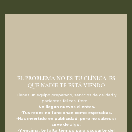
EL PROBLEMA NO ES TU CLÍNICA. ES
QUE NADIE TE ESTÁ VIENDO
Tienes un equipo preparado, servicios de calidad y
pacientes felices. Pero…
-No llegan nuevos clientes.
-Tus redes no funcionan como esperabas.
-Has invertido en publicidad, pero no sabes si
sirve de algo.
-Y encima, te falta tiempo para ocuparte del