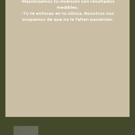
-Maximizamos tu inversión con resultados
medibles.
-Tú te enfocas en tu clínica. Nosotros nos
ocupamos de que no le falten pacientes.